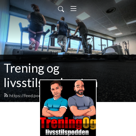
Trening og
livsstilspodcasten
https://feed.podbean.com/ptservice/feed.xml