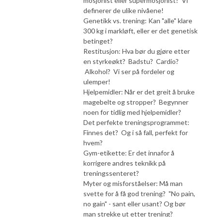
mosjonist eller supermosjonist? Vi
definerer de ulike nivåene!
Genetikk vs. trening: Kan "alle" klare
300 kg i markløft, eller er det genetisk
betinget?
Restitusjon: Hva bør du gjøre etter
en styrkeøkt? Badstu? Cardio?
Alkohol? Vi ser på fordeler og
ulemper!
Hjelpemidler: Når er det greit å bruke
magebelte og stropper? Begynner
noen for tidlig med hjelpemidler?
Det perfekte treningsprogrammet:
Finnes det? Og i så fall, perfekt for
hvem?
Gym-etikette: Er det innafor å
korrigere andres teknikk på
treningssenteret?
Myter og misforståelser: Må man
svette for å få god trening? "No pain,
no gain" - sant eller usant? Og bør
man strekke ut etter trening?