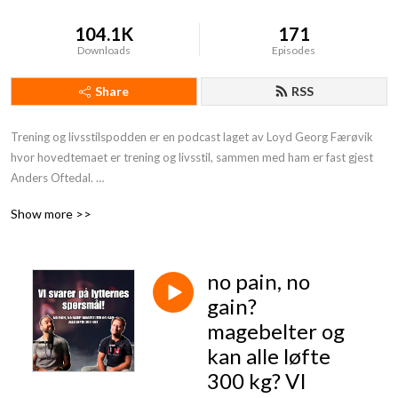
104.1K
171
Downloads
Episodes
Share
RSS
Trening og livsstilspodden er en podcast laget av Loyd Georg Færøvik 
hvor hovedtemaet er trening og livsstil, sammen med ham er fast gjest 
Anders Oftedal. 

Show more >>
Tanken bak er at den skal være lett å forstå for alle som er begynt med 
livstilssendringer. 

Men rotet i nok kunnskap til at erfarne som ønsker å utvikle seg også får 
no pain, no
med seg noe. 

gain?
Noen gjester får vi også av og til. Det skal være gøy med trening og 
magebelter og
livsstil!
kan alle løfte
300 kg? VI