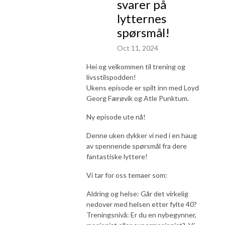
svarer på
lytternes
spørsmål!
Oct 11, 2024
Hei og velkommen til trening og
livsstilspodden!
Ukens episode er spilt inn med Loyd
Georg Færøvik og Atle Punktum.
Ny episode ute nå!
Denne uken dykker vi ned i en haug
av spennende spørsmål fra dere
fantastiske lyttere!
Vi tar for oss temaer som:
Aldring og helse: Går det virkelig
nedover med helsen etter fylte 40?
Treningsnivå: Er du en nybegynner,